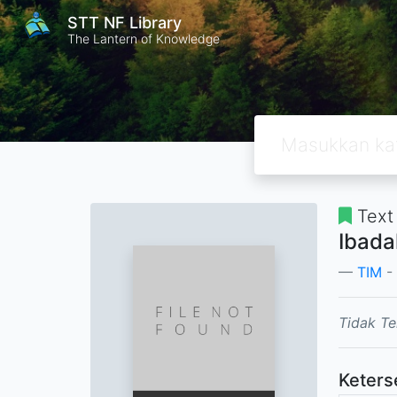
STT NF Library
The Lantern of Knowledge
Text
Ibada
TIM
-
Tidak Te
Keters