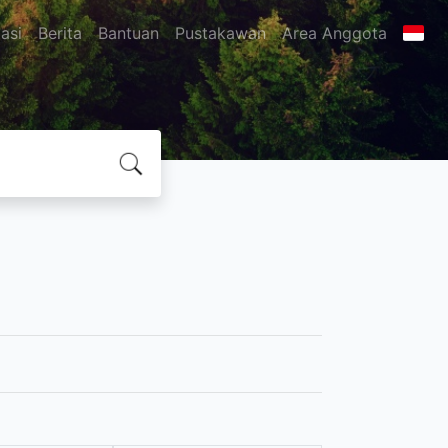
asi
Berita
Bantuan
Pustakawan
Area Anggota