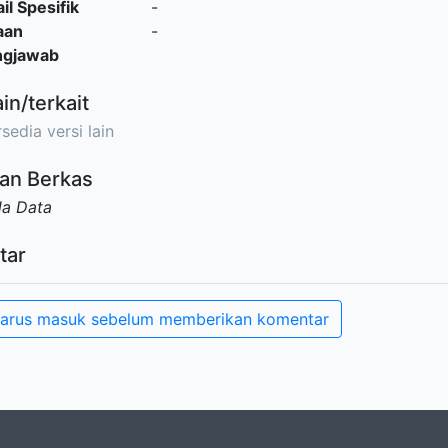
il Spesifik
-
aan
-
ngjawab
ain/terkait
sedia versi lain
an Berkas
da Data
tar
arus masuk sebelum memberikan komentar