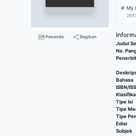
#
My 
297.
Informa
Penanda
Bagikan
Judul Se
No. Pang
Penerbi
Deskrips
Bahasa
ISBN/IS
Klasifika
Tipe Isi
Tipe Me
Tipe P
Edisi
Subjek