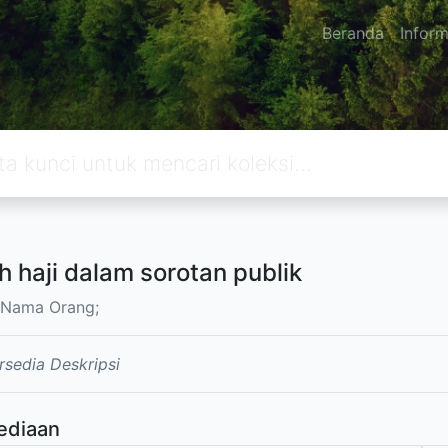
Beranda
Inform
h haji dalam sorotan publik
 Nama Orang;
rsedia Deskripsi
ediaan