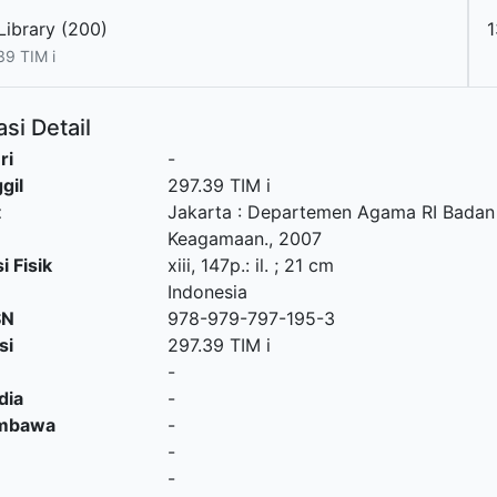
Library (200)
1
39 TIM i
si Detail
ri
-
gil
297.39 TIM i
t
Jakarta
:
Departemen Agama RI Badan L
Keagamaan
.,
2007
i Fisik
xiii, 147p.: il. ; 21 cm
Indonesia
SN
978-979-797-195-3
si
297.39 TIM i
-
dia
-
embawa
-
-
-