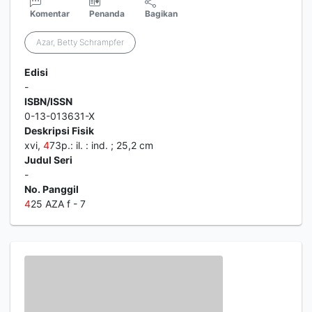
Komentar
Penanda
Bagikan
Azar, Betty Schrampfer
Edisi
-
ISBN/ISSN
0-13-013631-X
Deskripsi Fisik
xvi,
4
73p.: il. : ind. ; 25,2 cm
Judul Seri
-
No. Panggil
4
25 AZA f - 7