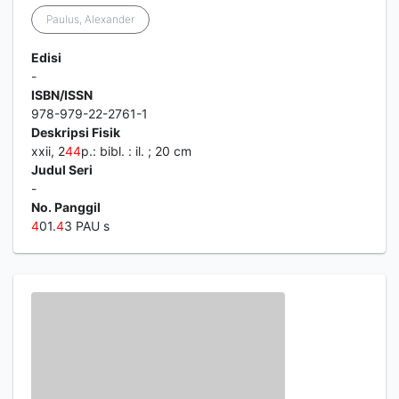
Paulus, Alexander
Edisi
-
ISBN/ISSN
978-979-22-2761-1
Deskripsi Fisik
xxii, 2
4
4
p.: bibl. : il. ; 20 cm
Judul Seri
-
No. Panggil
4
01.
4
3 PAU s