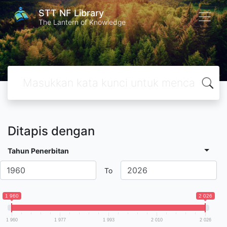
STT NF Library
The Lantern of Knowledge
Ditapis dengan
Tahun Penerbitan
To
1 960
2 026
1 960
1 977
1 993
2 010
2 026