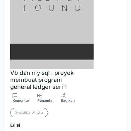
Vb dan my sql : proyek
membuat program
general ledger seri 1
Komentar
Penanda
Bagikan
Swastika, Windra
Edisi