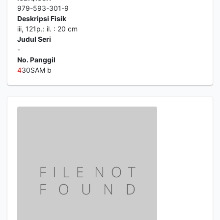
979-593-301-9
Deskripsi Fisik
iii, 121p.: il. : 20 cm
Judul Seri
-
No. Panggil
4
30SAM b