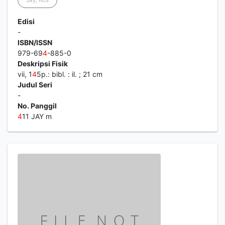
Edisi
-
ISBN/ISSN
979-69
4
-885-0
Deskripsi Fisik
vii, 1
4
5p.: bibl. : il. ; 21 cm
Judul Seri
-
No. Panggil
4
11 JAY m