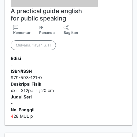
A practical guide english
for public speaking
Komentar
Penanda
Bagikan
Mulyana, Yayan G. H
Edisi
-
ISBN/ISSN
979-593-121-0
Deskripsi Fisik
xxiii, 312p.: il. ; 20 cm
Judul Seri
-
No. Panggil
4
28 MUL p