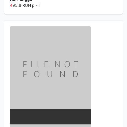
4
95.6 ROH p - I