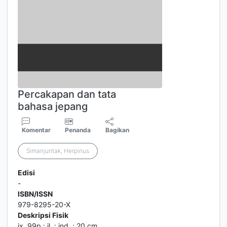
Percakapan dan tata
bahasa jepang
Komentar
Penanda
Bagikan
Simanjuntak, Herpinus
Edisi
-
ISBN/ISSN
979-8295-20-X
Deskripsi Fisik
ix, 99p.: il. : ind. ; 20 cm