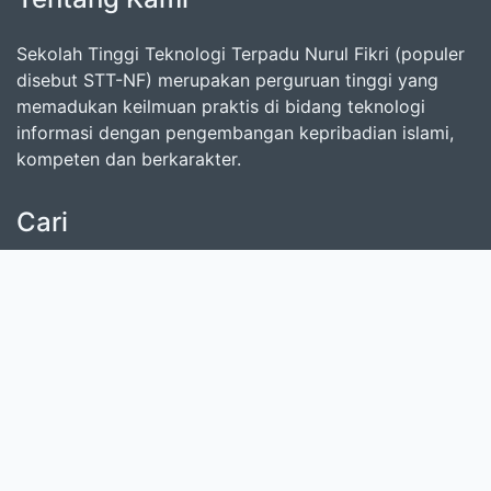
Sekolah Tinggi Teknologi Terpadu Nurul Fikri (populer
disebut STT-NF) merupakan perguruan tinggi yang
memadukan keilmuan praktis di bidang teknologi
informasi dengan pengembangan kepribadian islami,
kompeten dan berkarakter.
Cari
masukkan satu atau lebih kata kunci dari judul,
pengarang, atau subjek
Cari Koleksi
Donasi untuk SLiMS
Kontribusi untuk SLiMS?