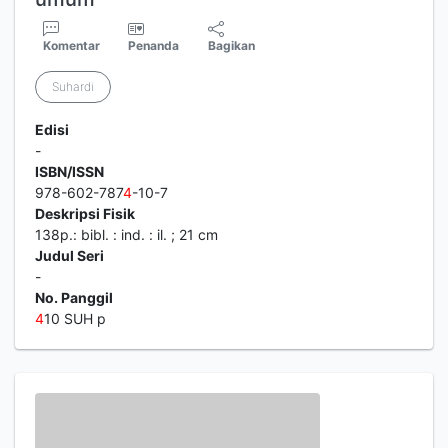
Komentar
Penanda
Bagikan
Suhardi
Edisi
-
ISBN/ISSN
978-602-787
4
-10-7
Deskripsi Fisik
138p.: bibl. : ind. : il. ; 21 cm
Judul Seri
-
No. Panggil
4
10 SUH p