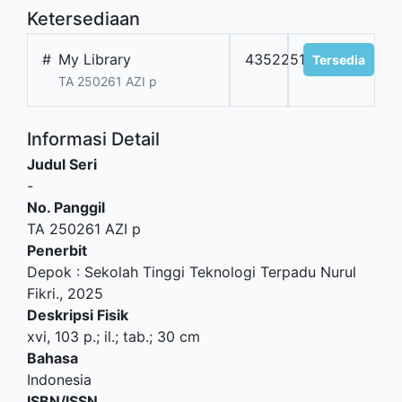
Ketersediaan
#
My Library
4352251125
Tersedia
TA 250261 AZI p
Informasi Detail
Judul Seri
-
No. Panggil
TA 250261 AZI p
Penerbit
Depok
:
Sekolah Tinggi Teknologi Terpadu Nurul
Fikri
.,
2025
Deskripsi Fisik
xvi, 103 p.; il.; tab.; 30 cm
Bahasa
Indonesia
ISBN/ISSN