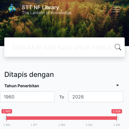
STT NF Library
The Lantern of Knowledge
Ditapis dengan
Tahun Penerbitan
To
1 960
2 026
1 960
1 977
1 993
2 010
2 026