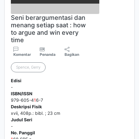
Seni berargumentasi dan
menang setiap saat : how
to argue and win every
time
Komentar
Penanda
Bagikan
Spence, Gerry
Edisi
-
ISBN/ISSN
979-605-4
1
6-7
Deskripsi Fisik
xvii, 408p.: bibl. ; 23 cm
Judul Seri
-
No. Panggil