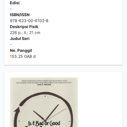
Edisi
-
ISBN/ISSN
978-623-00-6
1
02-8
Deskripsi Fisik
226 p.; il.; 2
1
cm
Judul Seri
-
No. Panggil
1
55.25 GAB d