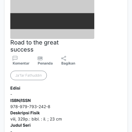
Road to the great
success
Komentar
Penanda
Bagikan
Ja'far Fathuddin
Edisi
-
ISBN/ISSN
978-979-793-242-8
Deskripsi Fisik
viii, 329p.: bibl. : il. ; 23 cm
Judul Seri
-