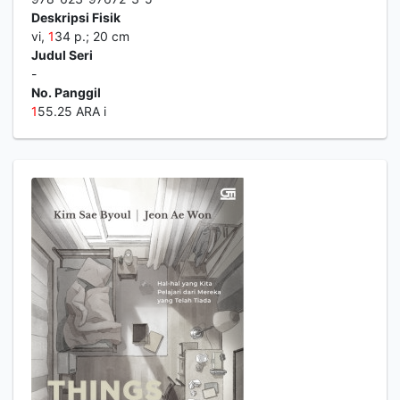
Deskripsi Fisik
vi,
1
34 p.; 20 cm
Judul Seri
-
No. Panggil
1
55.25 ARA i