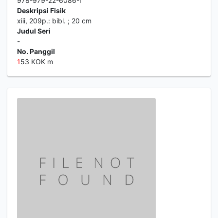
978-979-22-6086-I
Deskripsi Fisik
xiii, 209p.: bibl. ; 20 cm
Judul Seri
-
No. Panggil
1
53 KOK m