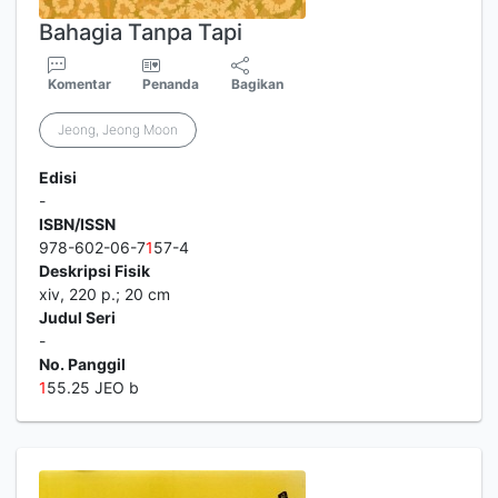
Bahagia Tanpa Tapi
Komentar
Penanda
Bagikan
Jeong, Jeong Moon
Edisi
-
ISBN/ISSN
978-602-06-7
1
57-4
Deskripsi Fisik
xiv, 220 p.; 20 cm
Judul Seri
-
No. Panggil
1
55.25 JEO b