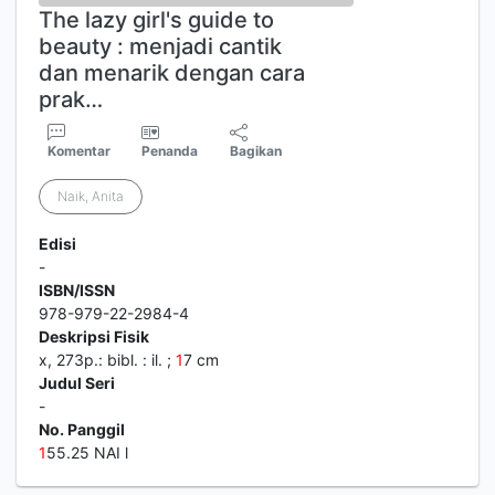
The lazy girl's guide to
beauty : menjadi cantik
dan menarik dengan cara
prak…
Komentar
Penanda
Bagikan
Naik, Anita
Edisi
-
ISBN/ISSN
978-979-22-2984-4
Deskripsi Fisik
x, 273p.: bibl. : il. ;
1
7 cm
Judul Seri
-
No. Panggil
1
55.25 NAI l