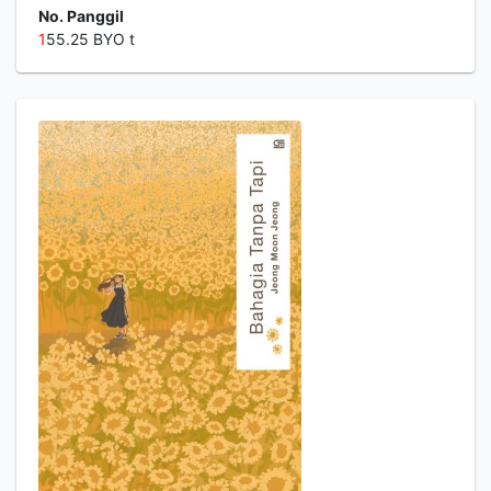
No. Panggil
1
55.25 BYO t