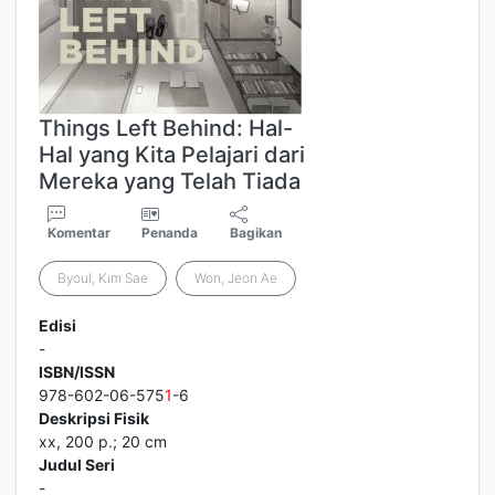
Things Left Behind: Hal-
Hal yang Kita Pelajari dari
Mereka yang Telah Tiada
Komentar
Penanda
Bagikan
Byoul, Kim Sae
Won, Jeon Ae
Edisi
-
ISBN/ISSN
978-602-06-575
1
-6
Deskripsi Fisik
xx, 200 p.; 20 cm
Judul Seri
-